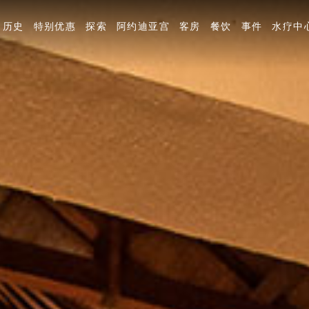
历史
特别优惠
探索
阿约迪亚宫
客房
餐饮
事件
水疗中