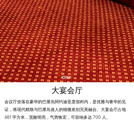
大宴会厅
会议厅坐落在豪华的巴厘岛阿约迪亚度假村内，是优雅与奢华的见
证，将现代精致与巴厘岛迷人的细微差别完美融合。大宴会厅占地
481 平方米，宽敞明亮，气势恢宏，可容纳多达 700 人。