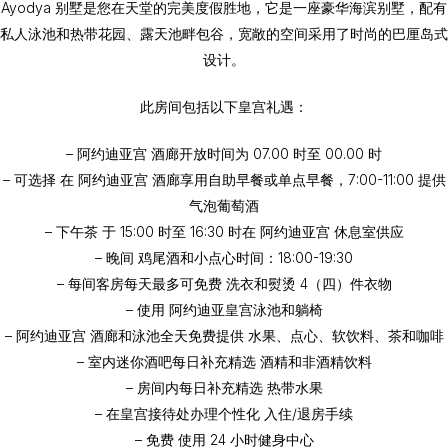
Ayodya 别墅是您在天堂的完美度假胜地，它是一座豪华海滨别墅，配有
私人泳池和热带花园、露天池畔包谷，宽敞的空间采用了时尚的巴厘岛式
设计。
此房间包括以下皇宫礼遇：
– 阿约迪亚宫 酒廊开放时间为 07.00 时至 00.00 时
– 可选择
在 阿约迪亚宫 酒廊享用自助早餐或单点早餐，7:00-11:00 提供
气泡葡萄酒
– 下午茶
于 15:00 时至 16:30 时在 阿约迪亚宫 休息室供应
– 晚间
鸡尾酒和小点心时间：18:00-19:30
– 每间客房每天最多可
免费
洗衣和熨烫 4（四）件衣物
– 使用
阿约迪亚皇宫泳池和躺椅
– 阿约迪亚宫 酒廊和泳池全天
免费提供
水果、点心、软饮料、茶和咖啡
– 室内迷你酒吧每日补充
精选
酒精和非酒精饮料
– 房间内每日补充
精选
热带水果
– 在皇宫接待处办理
个性化
入住/退房手续
– 免费
使用 24 小时健身中心