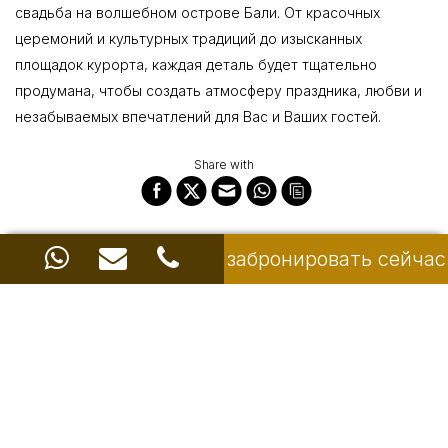
свадьба на волшебном острове Бали. От красочных
церемоний и культурных традиций до изысканных
площадок курорта, каждая деталь будет тщательно
продумана, чтобы создать атмосферу праздника, любви и
незабываемых впечатлений для Вас и Ваших гостей.
Share with
забронировать сейчас
Ayodya Resort & Hotel Bali
Jalan Pantai Mengiat, Nusa Dua 80363, Bali, Indonesia
ЧАСТО ЗАДАВАЕМЫЕ ВОПРОСЫ
Политика отеля
Карта курорта
Свяжитесь с нами
© 2026
Ayodya Resort Bali
. All Rights Reserved.