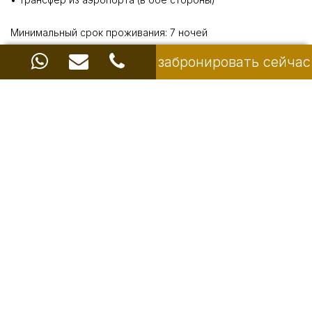
Минимальный срок проживания: 7 ночей
Период проживания: с 11 января 2025 г. по 31 декабря 2025
забронировать сейчас
г.
Забронируйте напрямую на нашем сайте, чтобы
гарантировать лучшую доступную цену.
Для получения дополнительной информации и
бронирования:
Позвоните по телефону: +6285175035923
Напишите по электронной почте: info@ayodyaresortbali.com
или нажмите «Забронировать сейчас» ниже
ЗАБРОНИРОВАТЬ
Share with