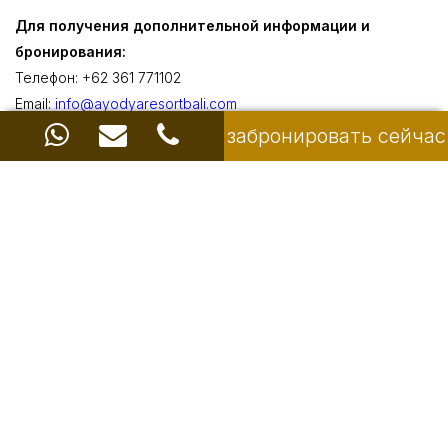
Для получения дополнительной информации и
бронирования:
Телефон: +62 361 771102
Email:
info@ayodyaresortbali.com
или нажмите кнопку Забронировать сейчас ниже
забронировать сейчас
ЗАБРОНИРУЙТЕ СЕЙЧАС
Share with
Ayodya Resort & Hotel Bali
Jalan Pantai Mengiat, Nusa Dua 80363, Bali, Indonesia
ЧАСТО ЗАДАВАЕМЫЕ ВОПРОСЫ
Политика отеля
Карта курорта
Свяжитесь с нами